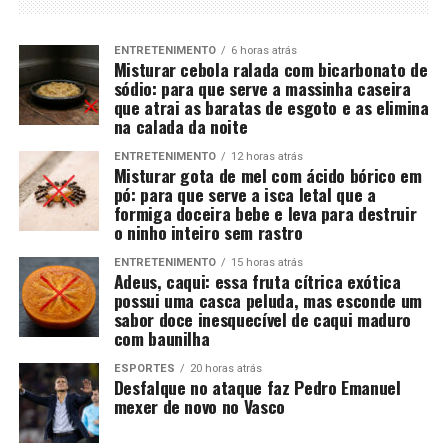
ENTRETENIMENTO
6 horas atrás
Misturar cebola ralada com bicarbonato de
sódio: para que serve a massinha caseira
que atrai as baratas de esgoto e as elimina
na calada da noite
ENTRETENIMENTO
12 horas atrás
Misturar gota de mel com ácido bórico em
pó: para que serve a isca letal que a
formiga doceira bebe e leva para destruir
o ninho inteiro sem rastro
ENTRETENIMENTO
15 horas atrás
Adeus, caqui: essa fruta cítrica exótica
possui uma casca peluda, mas esconde um
sabor doce inesquecível de caqui maduro
com baunilha
ESPORTES
20 horas atrás
Desfalque no ataque faz Pedro Emanuel
mexer de novo no Vasco