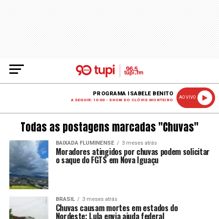
PROGRAMA ISABELE BENITO
AO VIVO
A SEGUIR: 10:00 - SHOW DO CLÓVIS MONTEIRO
Todas as postagens marcadas "Chuvas"
BAIXADA FLUMINENSE
3 meses atrás
Moradores atingidos por chuvas podem solicitar
o saque do FGTS em Nova Iguaçu
BRASIL
3 meses atrás
Chuvas causam mortes em estados do
Nordeste; Lula envia ajuda federal