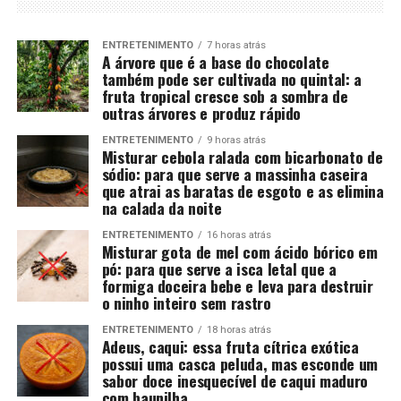
ENTRETENIMENTO
7 horas atrás
A árvore que é a base do chocolate
também pode ser cultivada no quintal: a
fruta tropical cresce sob a sombra de
outras árvores e produz rápido
ENTRETENIMENTO
9 horas atrás
Misturar cebola ralada com bicarbonato de
sódio: para que serve a massinha caseira
que atrai as baratas de esgoto e as elimina
na calada da noite
ENTRETENIMENTO
16 horas atrás
Misturar gota de mel com ácido bórico em
pó: para que serve a isca letal que a
formiga doceira bebe e leva para destruir
o ninho inteiro sem rastro
ENTRETENIMENTO
18 horas atrás
Adeus, caqui: essa fruta cítrica exótica
possui uma casca peluda, mas esconde um
sabor doce inesquecível de caqui maduro
com baunilha