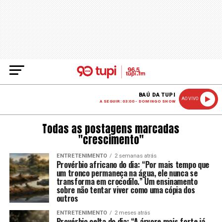
BAÚ DA TUPI
AO VIVO
A SEGUIR: 03:00 - DOMINGO SHOW
Todas as postagens marcadas
"crescimento"
ENTRETENIMENTO
2 semanas atrás
Provérbio africano do dia: “Por mais tempo que
um tronco permaneça na água, ele nunca se
transforma em crocodilo.” Um ensinamento
sobre não tentar viver como uma cópia dos
outros
ENTRETENIMENTO
2 meses atrás
Provérbio celta do dia: “A árvore mais forte já