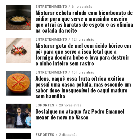
ENTRETENIMENTO
6 horas atrás
Misturar cebola ralada com bicarbonato de
sódio: para que serve a massinha caseira
que atrai as baratas de esgoto e as elimina
na calada da noite
ENTRETENIMENTO
12 horas atrás
Misturar gota de mel com ácido bórico em
pó: para que serve a isca letal que a
formiga doceira bebe e leva para destruir
o ninho inteiro sem rastro
ENTRETENIMENTO
15 horas atrás
Adeus, caqui: essa fruta cítrica exótica
possui uma casca peluda, mas esconde um
sabor doce inesquecível de caqui maduro
com baunilha
ESPORTES
20 horas atrás
Desfalque no ataque faz Pedro Emanuel
mexer de novo no Vasco
ESPORTES
2 dias atrás