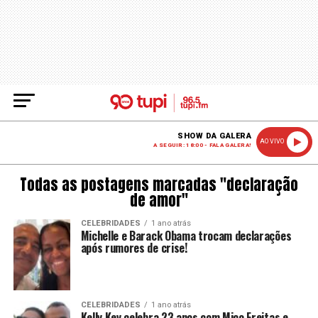
SHOW DA GALERA
AO VIVO
A SEGUIR: 18:00 - FALA GALERA!
Todas as postagens marcadas "declaração
de amor"
CELEBRIDADES
1 ano atrás
Michelle e Barack Obama trocam declarações
após rumores de crise!
CELEBRIDADES
1 ano atrás
Kelly Key celebra 23 anos com Mico Freitas e