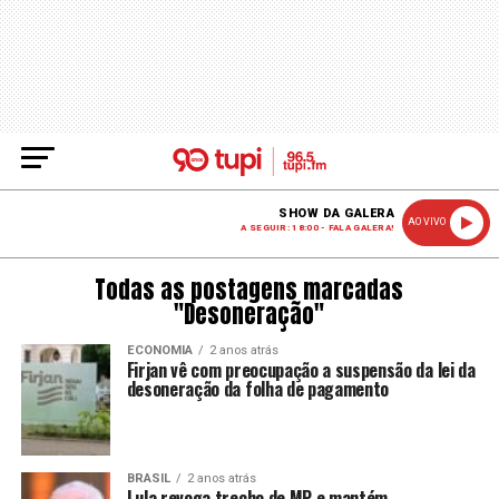
SHOW DA GALERA
AO VIVO
A SEGUIR: 18:00 - FALA GALERA!
Todas as postagens marcadas
"Desoneração"
ECONOMIA
2 anos atrás
Firjan vê com preocupação a suspensão da lei da
desoneração da folha de pagamento
BRASIL
2 anos atrás
Lula revoga trecho de MP e mantém