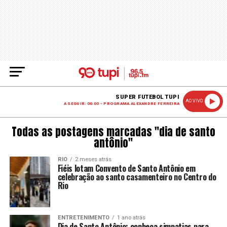
SUPER FUTEBOL TUPI
AO VIVO
A SEGUIR: 00:00 - PROGRAMA ALEXANDRE FERREIRA
Todas as postagens marcadas "dia de santo
antônio"
RIO
2 meses atrás
Fiéis lotam Convento de Santo Antônio em
celebração ao santo casamenteiro no Centro do
Rio
ENTRETENIMENTO
1 ano atrás
Dia de Santo Antônio: conheça simpatias para