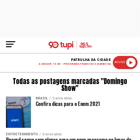
PATRULHA DA CIDADE
AO VIVO
A SEGUIR: 13:00 - PROGRAMA FRANCISCO BARBOSA
Todas as postagens marcadas "Domingo
Show"
BRASIL
5 anos atrás
Confira dicas para o Enem 2021
ENTRETENIMENTO
6 anos atrás
Record segue sem planos para um novo programa no lugar do