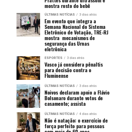
mostra rosto do bebê
ÚLTIMAS NOTÍCIAS
3 dias atrás
Em evento que integra a
Semana Nacional do Sistema
Eletrônico de Votação, TRE-RJ
mostra mecanismos de
segurança das Urnas
eletrônica
ESPORTES
3 dias atrás
Vasco já considera pênaltis
para decisão contra o
Fluminense
ÚLTIMAS NOTÍCIAS
3 dias atrás
Noivos declaram apoio a Flávio
Bolsonaro durante votos de
casamento; assista
ÚLTIMAS NOTÍCIAS
4 dias atrás
Não é natação: o exercício de
força perfeito para pessoas
com mais de 60 anos