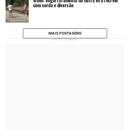
Vídeo: engarrafamento na Dutra vira recreio
com corda e diversão
MAIS POSTAGENS
PUBLICIDADE