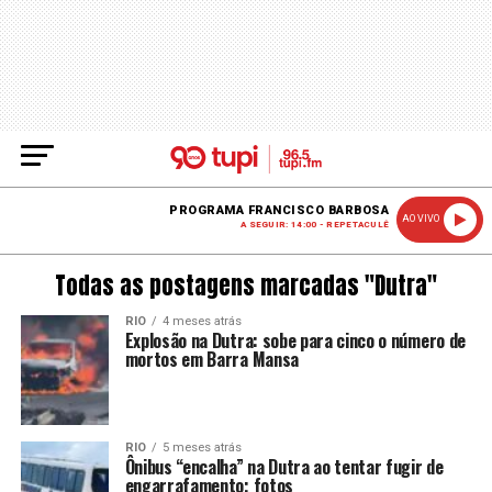
PROGRAMA FRANCISCO BARBOSA
AO VIVO
A SEGUIR: 14:00 - REPETACULÊ
Todas as postagens marcadas "Dutra"
RIO
4 meses atrás
Explosão na Dutra: sobe para cinco o número de
mortos em Barra Mansa
RIO
5 meses atrás
Ônibus “encalha” na Dutra ao tentar fugir de
engarrafamento; fotos