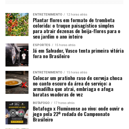
ENTRETENIMENTO
12 horas atrás
Plantar flores em formato de trombeta
colorida: o truque paisagístico simples
para atrair dezenas de beija-flores para o
seu jardim o ano inteiro
ESPORTES
15 horas atrás
Já em Salvador, Vasco tenta primeira vitória
fora no Brasileiro
ENTRETENIMENTO
15 horas atrás
Colocar um pratinho raso de cerveja choca
no canto escuro da área de serviço: a
armadilha que atrai, embriaga e afoga
baratas voadoras de vez
BOTAFOGO
17 horas atrás
Botafogo x Fluminense ao vivo: onde ouvir o
jogo pela 22ª rodada do Campeonato
Brasileiro