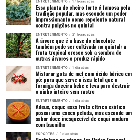
ENTRETENIMENTO
17 horas atrás
Essa planta de cheiro forte é famosa pela
tradição popular, mas esconde um poder
impressionante como repelente natural
contra pulgões no quintal
ENTRETENIMENTO
21 horas atrás
A árvore que é a base do chocolate
também pode ser cultivada no quintal: a
fruta tropical cresce sob a sombra de
outras árvores e produz rápido
ENTRETENIMENTO
1 dia atrás
Misturar gota de mel com ácido bórico em
pó: para que serve a isca letal que a
formiga doceira bebe e leva para destruir
o ninho inteiro sem rastro
ENTRETENIMENTO
1 dia atrás
Adeus, caqui: essa fruta cítrica exótica
possui uma casca peluda, mas esconde um
sabor doce inesquecível de caqui maduro
com baunilha
ESPORTES
2 dias atrás
Desfalque no ataque faz Pedro Emanuel