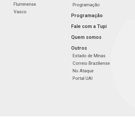
Fluminense
Programação
Vasco
Programação
Fale com a Tupi
Quem somos
Outros
Estado de Minas
Correio Braziliense
No Ataque
Portal UAI
© TUPI S/A. Todos os direitos reservados. |
Política de Privacidade