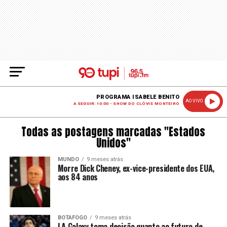
PROGRAMA ISABELE BENITO
AO VIVO
A SEGUIR: 10:00 - SHOW DO CLÓVIS MONTEIRO
Todas as postagens marcadas "Estados
Unidos"
MUNDO
9 meses atrás
Morre Dick Cheney, ex-vice-presidente dos EUA,
aos 84 anos
BOTAFOGO
9 meses atrás
LA Galaxy toma decisão quanto ao futuro de