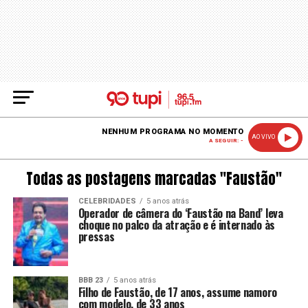
NENHUM PROGRAMA NO MOMENTO
AO VIVO
A SEGUIR: -
Todas as postagens marcadas "Faustão"
CELEBRIDADES
5 anos atrás
Operador de câmera do ‘Faustão na Band’ leva
choque no palco da atração e é internado às
pressas
BBB 23
5 anos atrás
Filho de Faustão, de 17 anos, assume namoro
com modelo, de 33 anos