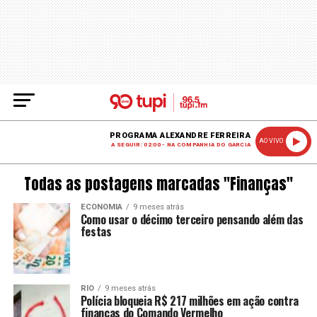
PROGRAMA ALEXANDRE FERREIRA
AO VIVO
A SEGUIR: 02:00 - NA COMPANHIA DO GARCIA
Todas as postagens marcadas "Finanças"
ECONOMIA
9 meses atrás
Como usar o décimo terceiro pensando além das
festas
RIO
9 meses atrás
Polícia bloqueia R$ 217 milhões em ação contra
finanças do Comando Vermelho