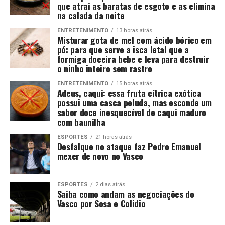
que atrai as baratas de esgoto e as elimina
na calada da noite
ENTRETENIMENTO
13 horas atrás
Misturar gota de mel com ácido bórico em
pó: para que serve a isca letal que a
formiga doceira bebe e leva para destruir
o ninho inteiro sem rastro
ENTRETENIMENTO
15 horas atrás
Adeus, caqui: essa fruta cítrica exótica
possui uma casca peluda, mas esconde um
sabor doce inesquecível de caqui maduro
com baunilha
ESPORTES
21 horas atrás
Desfalque no ataque faz Pedro Emanuel
mexer de novo no Vasco
ESPORTES
2 dias atrás
Saiba como andam as negociações do
Vasco por Sosa e Colidio