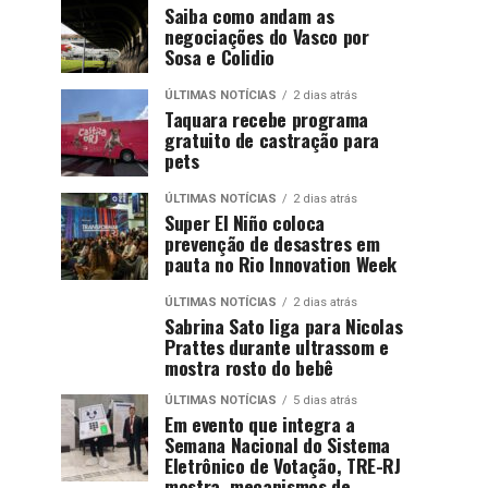
Saiba como andam as
negociações do Vasco por
Sosa e Colidio
ÚLTIMAS NOTÍCIAS
2 dias atrás
Taquara recebe programa
gratuito de castração para
pets
ÚLTIMAS NOTÍCIAS
2 dias atrás
Super El Niño coloca
prevenção de desastres em
pauta no Rio Innovation Week
ÚLTIMAS NOTÍCIAS
2 dias atrás
Sabrina Sato liga para Nicolas
Prattes durante ultrassom e
mostra rosto do bebê
ÚLTIMAS NOTÍCIAS
5 dias atrás
Em evento que integra a
Semana Nacional do Sistema
Eletrônico de Votação, TRE-RJ
mostra mecanismos de