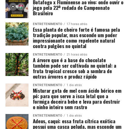
Botafogo x Fluminense ao vivo: onde ouvir o
jogo pela 22ª rodada do Campeonato
Brasileiro
ENTRETENIMENTO
17 horas atrás
Essa planta de cheiro forte é famosa pela
tradição popular, mas esconde um poder
impressionante como repelente natural
contra pulgões no quintal
ENTRETENIMENTO
21 horas atrás
A árvore que é a base do chocolate
também pode ser cultivada no quintal: a
fruta tropical cresce sob a sombra de
outras árvores e produz rápido
ENTRETENIMENTO
1 dia atrás
Misturar gota de mel com ácido bórico em
pó: para que serve a isca letal que a
formiga doceira bebe e leva para destruir
o ninho inteiro sem rastro
ENTRETENIMENTO
1 dia atrás
Adeus, caqui: essa fruta cítrica exótica
possui uma casca peluda, mas esconde um