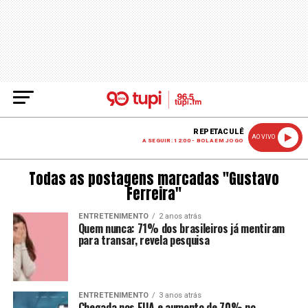
REPETACULÊ
AO VIVO
A SEGUIR: 12:00 - BOLA EM JOGO
Todas as postagens marcadas "Gustavo
Ferreira"
ENTRETENIMENTO
2 anos atrás
Quem nunca: 71% dos brasileiros já mentiram
para transar, revela pesquisa
ENTRETENIMENTO
3 anos atrás
Chegada nos EUA e aumento de 70% no