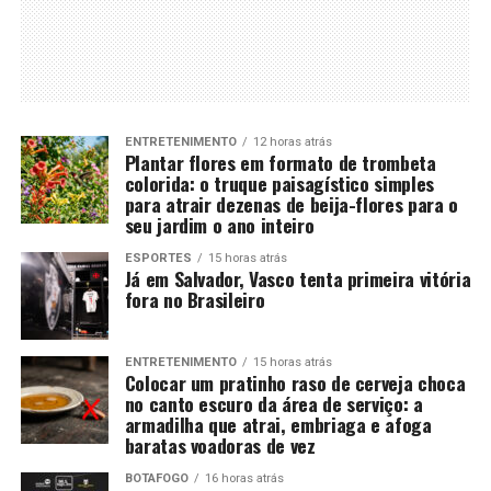
ENTRETENIMENTO
12 horas atrás
Plantar flores em formato de trombeta
colorida: o truque paisagístico simples
para atrair dezenas de beija-flores para o
seu jardim o ano inteiro
ESPORTES
15 horas atrás
Já em Salvador, Vasco tenta primeira vitória
fora no Brasileiro
ENTRETENIMENTO
15 horas atrás
Colocar um pratinho raso de cerveja choca
no canto escuro da área de serviço: a
armadilha que atrai, embriaga e afoga
baratas voadoras de vez
BOTAFOGO
16 horas atrás