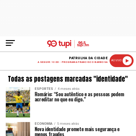
PATRULHA DA CIDADE
AO VIVO
A SEGUIR: 13:00 - PROGRAMA FRANCISCO BARBOSA
Todas as postagens marcadas "identidade"
ESPORTES
4 meses atrás
Romário: “Sou autêntico e as pessoas podem
acreditar no que eu digo.”
ECONOMIA
5 meses atrás
Nova identidade promete mais segurança e
menos fraudes