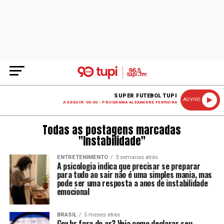
SUPER FUTEBOL TUPI
AO VIVO
A SEGUIR: 00:00 - PROGRAMA ALEXANDRE FERREIRA
Todas as postagens marcadas
"Instabilidade"
ENTRETENIMENTO
3 semanas atrás
A psicologia indica que precisar se preparar
para tudo ao sair não é uma simples mania, mas
pode ser uma resposta a anos de instabilidade
emocional
BRASIL
5 meses atrás
Gov.br fora do ar? Veja como declarar seu