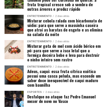
fruta tropical cresce sob a sombra de
outras árvores e produz rápido
ENTRETENIMENTO
2 dias atrás
Misturar cebola ralada com bicarbonato de
sódio: para que serve a massinha caseira
que atrai as baratas de esgoto e as elimina
na calada da noite
ENTRETENIMENTO
2 dias atrás
Misturar gota de mel com ácido bórico em
pó: para que serve a isca letal que a
formiga doceira bebe e leva para destruir
o ninho inteiro sem rastro
ENTRETENIMENTO
2 dias atrás
Adeus, caqui: essa fruta cítrica exótica
possui uma casca peluda, mas esconde um
sabor doce inesquecível de caqui maduro
com baunilha
ESPORTES
2 dias atrás
Desfalque no ataque faz Pedro Emanuel
mexer de novo no Vasco