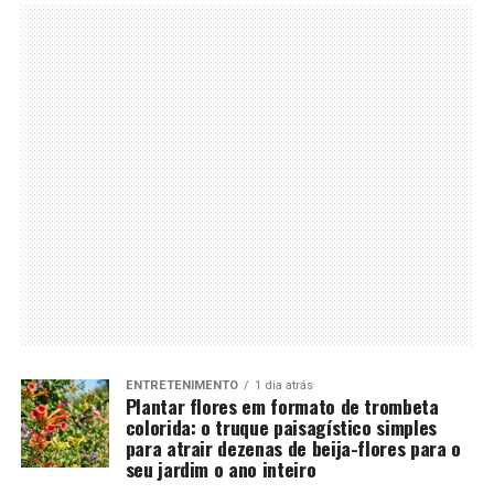
ENTRETENIMENTO
1 dia atrás
Plantar flores em formato de trombeta
colorida: o truque paisagístico simples
para atrair dezenas de beija-flores para o
seu jardim o ano inteiro