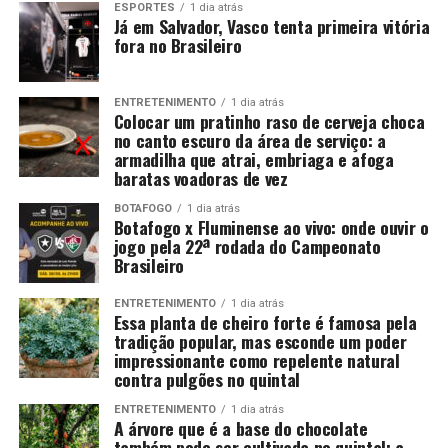
ESPORTES
1 dia atrás
Já em Salvador, Vasco tenta primeira vitória
fora no Brasileiro
ENTRETENIMENTO
1 dia atrás
Colocar um pratinho raso de cerveja choca
no canto escuro da área de serviço: a
armadilha que atrai, embriaga e afoga
baratas voadoras de vez
BOTAFOGO
1 dia atrás
Botafogo x Fluminense ao vivo: onde ouvir o
jogo pela 22ª rodada do Campeonato
Brasileiro
ENTRETENIMENTO
1 dia atrás
Essa planta de cheiro forte é famosa pela
tradição popular, mas esconde um poder
impressionante como repelente natural
contra pulgões no quintal
ENTRETENIMENTO
1 dia atrás
A árvore que é a base do chocolate
também pode ser cultivada no quintal: a