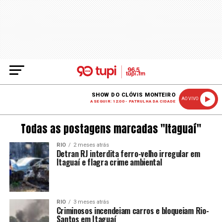
SHOW DO CLÓVIS MONTEIRO
AO VIVO
A SEGUIR: 12:00 - PATRULHA DA CIDADE
Todas as postagens marcadas "Itaguaí"
RIO
2 meses atrás
Detran RJ interdita ferro-velho irregular em
Itaguaí e flagra crime ambiental
RIO
3 meses atrás
Criminosos incendeiam carros e bloqueiam Rio-
Santos em Itaguaí