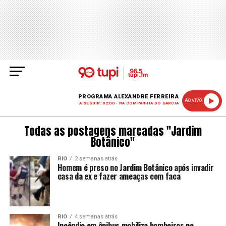
PROGRAMA ALEXANDRE FERREIRA
AO VIVO
A SEGUIR: 02:00 - NA COMPANHIA DO GARCIA
Todas as postagens marcadas "Jardim
Botânico"
RIO
2 semanas atrás
Homem é preso no Jardim Botânico após invadir
casa da ex e fazer ameaças com faca
RIO
4 semanas atrás
Incêndio em ônibus mobiliza bombeiros no