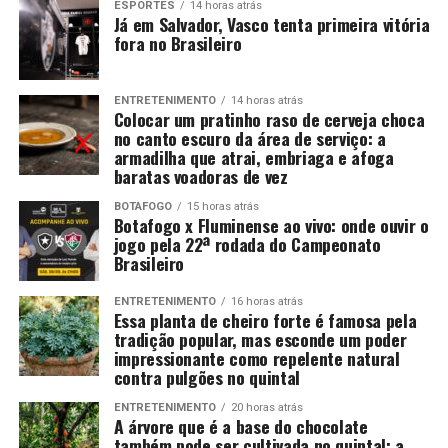
ESPORTES
14 horas atrás
Já em Salvador, Vasco tenta primeira vitória
fora no Brasileiro
ENTRETENIMENTO
14 horas atrás
Colocar um pratinho raso de cerveja choca
no canto escuro da área de serviço: a
armadilha que atrai, embriaga e afoga
baratas voadoras de vez
BOTAFOGO
15 horas atrás
Botafogo x Fluminense ao vivo: onde ouvir o
jogo pela 22ª rodada do Campeonato
Brasileiro
ENTRETENIMENTO
16 horas atrás
Essa planta de cheiro forte é famosa pela
tradição popular, mas esconde um poder
impressionante como repelente natural
contra pulgões no quintal
ENTRETENIMENTO
20 horas atrás
A árvore que é a base do chocolate
também pode ser cultivada no quintal: a