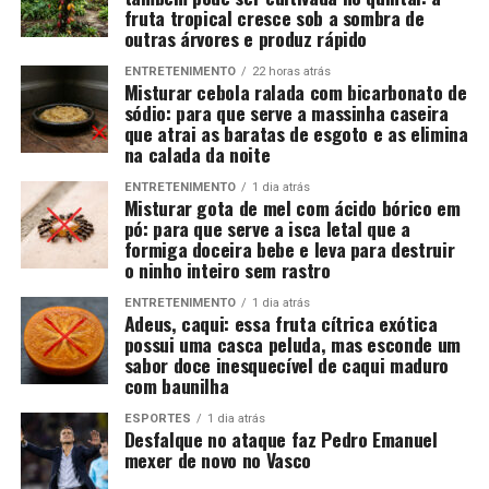
fruta tropical cresce sob a sombra de
outras árvores e produz rápido
ENTRETENIMENTO
22 horas atrás
Misturar cebola ralada com bicarbonato de
sódio: para que serve a massinha caseira
que atrai as baratas de esgoto e as elimina
na calada da noite
ENTRETENIMENTO
1 dia atrás
Misturar gota de mel com ácido bórico em
pó: para que serve a isca letal que a
formiga doceira bebe e leva para destruir
o ninho inteiro sem rastro
ENTRETENIMENTO
1 dia atrás
Adeus, caqui: essa fruta cítrica exótica
possui uma casca peluda, mas esconde um
sabor doce inesquecível de caqui maduro
com baunilha
ESPORTES
1 dia atrás
Desfalque no ataque faz Pedro Emanuel
mexer de novo no Vasco