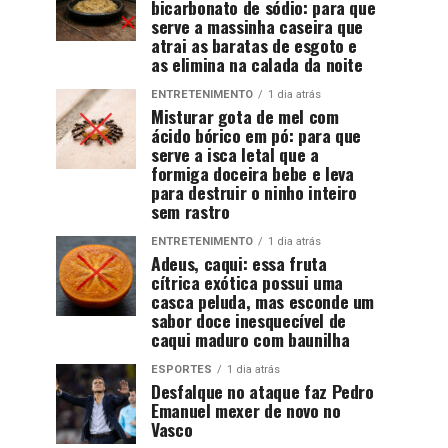
bicarbonato de sódio: para que
serve a massinha caseira que
atrai as baratas de esgoto e
as elimina na calada da noite
ENTRETENIMENTO
1 dia atrás
Misturar gota de mel com
ácido bórico em pó: para que
serve a isca letal que a
formiga doceira bebe e leva
para destruir o ninho inteiro
sem rastro
ENTRETENIMENTO
1 dia atrás
Adeus, caqui: essa fruta
cítrica exótica possui uma
casca peluda, mas esconde um
sabor doce inesquecível de
caqui maduro com baunilha
ESPORTES
1 dia atrás
Desfalque no ataque faz Pedro
Emanuel mexer de novo no
Vasco