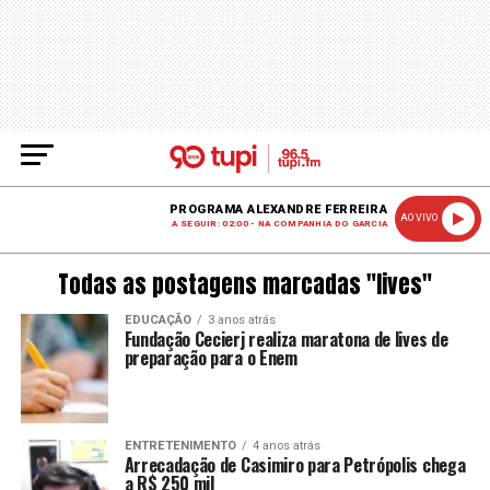
PROGRAMA ALEXANDRE FERREIRA
AO VIVO
A SEGUIR: 02:00 - NA COMPANHIA DO GARCIA
Todas as postagens marcadas "lives"
EDUCAÇÃO
3 anos atrás
Fundação Cecierj realiza maratona de lives de
preparação para o Enem
ENTRETENIMENTO
4 anos atrás
Arrecadação de Casimiro para Petrópolis chega
a R$ 250 mil