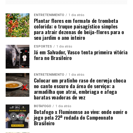
ENTRETENIMENTO
1 dia atrás
Plantar flores em formato de trombeta
colorida: o truque paisagístico simples
para atrair dezenas de beija-flores para o
seu jardim o ano inteiro
ESPORTES
1 dia atrás
Já em Salvador, Vasco tenta primeira vitória
fora no Brasileiro
ENTRETENIMENTO
1 dia atrás
Colocar um pratinho raso de cerveja choca
no canto escuro da área de serviço: a
armadilha que atrai, embriaga e afoga
baratas voadoras de vez
BOTAFOGO
1 dia atrás
Botafogo x Fluminense ao vivo: onde ouvir o
jogo pela 22ª rodada do Campeonato
Brasileiro