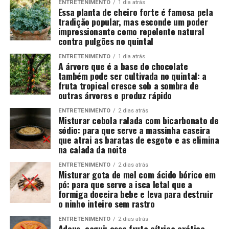
ENTRETENIMENTO
1 dia atrás
Essa planta de cheiro forte é famosa pela
tradição popular, mas esconde um poder
impressionante como repelente natural
contra pulgões no quintal
ENTRETENIMENTO
1 dia atrás
A árvore que é a base do chocolate
também pode ser cultivada no quintal: a
fruta tropical cresce sob a sombra de
outras árvores e produz rápido
ENTRETENIMENTO
2 dias atrás
Misturar cebola ralada com bicarbonato de
sódio: para que serve a massinha caseira
que atrai as baratas de esgoto e as elimina
na calada da noite
ENTRETENIMENTO
2 dias atrás
Misturar gota de mel com ácido bórico em
pó: para que serve a isca letal que a
formiga doceira bebe e leva para destruir
o ninho inteiro sem rastro
ENTRETENIMENTO
2 dias atrás
Adeus, caqui: essa fruta cítrica exótica