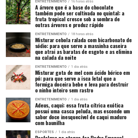
ENTRETENIMENTO
16 horas atrás
A árvore que é a base do chocolate
também pode ser cultivada no quintal: a
fruta tropical cresce sob a sombra de
outras árvores e produz rápido
ENTRETENIMENTO
18 horas atrás
Misturar cebola ralada com bicarbonato de
sódio: para que serve a massinha caseira
que atrai as baratas de esgoto e as elimina
na calada da noite
ENTRETENIMENTO
1 dia atrás
Misturar gota de mel com ácido bórico em
pó: para que serve a isca letal que a
formiga doceira bebe e leva para destruir
o ninho inteiro sem rastro
ENTRETENIMENTO
1 dia atrás
Adeus, caqui: essa fruta cítrica exótica
possui uma casca peluda, mas esconde um
sabor doce inesquecível de caqui maduro
com baunilha
ESPORTES
1 dia atrás
Desfalque no ataque faz Pedro Emanuel