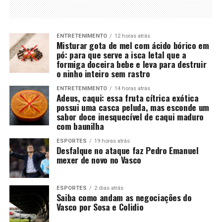
ENTRETENIMENTO
12 horas atrás
Misturar gota de mel com ácido bórico em
pó: para que serve a isca letal que a
formiga doceira bebe e leva para destruir
o ninho inteiro sem rastro
ENTRETENIMENTO
14 horas atrás
Adeus, caqui: essa fruta cítrica exótica
possui uma casca peluda, mas esconde um
sabor doce inesquecível de caqui maduro
com baunilha
ESPORTES
19 horas atrás
Desfalque no ataque faz Pedro Emanuel
mexer de novo no Vasco
ESPORTES
2 dias atrás
Saiba como andam as negociações do
Vasco por Sosa e Colidio