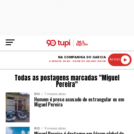
NA COMPANHIA DO GARCIA
AO VIVO
A SEGUIR: 04:00 - SHOW DO HELENO ROTAY
Todas as postagens marcadas "Miguel
Pereira"
RIO
7 meses atrás
Homem é preso acusado de estrangular ex em
Miguel Pereira
RIO
9 meses atrás
Miguel Pereira é destaque em fórum global de