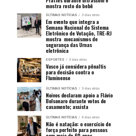
mostra rosto do bebê
ÚLTIMAS NOTÍCIAS
3 dias atrás
Em evento que integra a
Semana Nacional do Sistema
Eletrônico de Votação, TRE-RJ
mostra mecanismos de
segurança das Urnas
eletrônica
ESPORTES
3 dias atrás
Vasco já considera pênaltis
para decisão contra o
Fluminense
ÚLTIMAS NOTÍCIAS
3 dias atrás
Noivos declaram apoio a Flávio
Bolsonaro durante votos de
casamento; assista
ÚLTIMAS NOTÍCIAS
4 dias atrás
Não é natação: o exercício de
força perfeito para pessoas
com mais de 60 anos