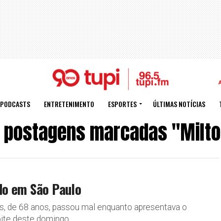
PODCASTS
ENTRETENIMENTO
ESPORTES
ÚLTIMAS NOTÍCIAS
 postagens marcadas "Milt
do em São Paulo
es, de 68 anos, passou mal enquanto apresentava o
ite deste domingo...