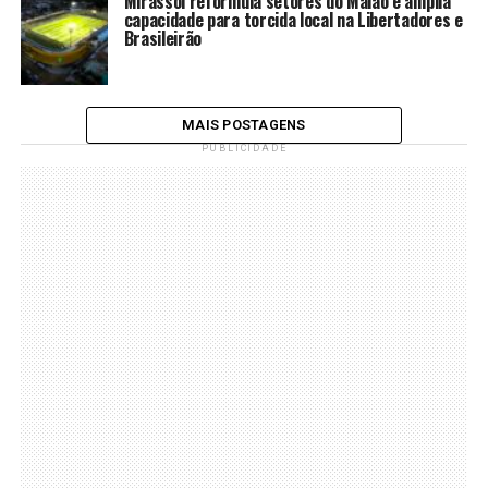
Mirassol reformula setores do Maião e amplia
capacidade para torcida local na Libertadores e
Brasileirão
MAIS POSTAGENS
PUBLICIDADE