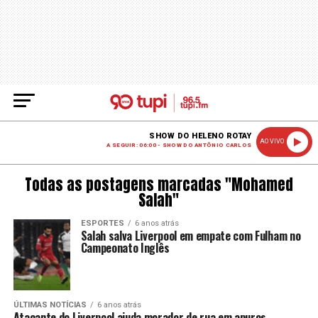
SHOW DO HELENO ROTAY
AO VIVO
A SEGUIR: 06:00 - SHOW DO ANTÔNIO CARLOS
Todas as postagens marcadas "Mohamed
Salah"
ESPORTES
6 anos atrás
Salah salva Liverpool em empate com Fulham no
Campeonato Inglês
ÚLTIMAS NOTÍCIAS
6 anos atrás
Atacante do Liverpool ajuda morador de rua em apuros