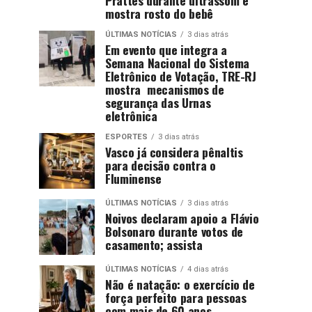
mostra rosto do bebê
ÚLTIMAS NOTÍCIAS
3 dias atrás
Em evento que integra a
Semana Nacional do Sistema
Eletrônico de Votação, TRE-RJ
mostra mecanismos de
segurança das Urnas
eletrônica
ESPORTES
3 dias atrás
Vasco já considera pênaltis
para decisão contra o
Fluminense
ÚLTIMAS NOTÍCIAS
3 dias atrás
Noivos declaram apoio a Flávio
Bolsonaro durante votos de
casamento; assista
ÚLTIMAS NOTÍCIAS
4 dias atrás
Não é natação: o exercício de
força perfeito para pessoas
com mais de 60 anos