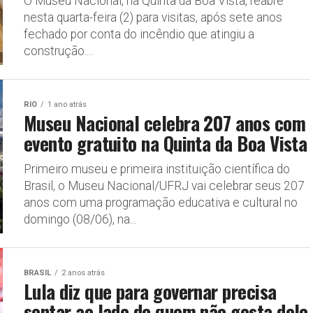
O Museu Nacional, na Quinta da Boa Vista, reabre
nesta quarta-feira (2) para visitas, após sete anos
fechado por conta do incêndio que atingiu a
construção....
RIO
1 ano atrás
Museu Nacional celebra 207 anos com
evento gratuito na Quinta da Boa Vista
Primeiro museu e primeira instituição científica do
Brasil, o Museu Nacional/UFRJ vai celebrar seus 207
anos com uma programação educativa e cultural no
domingo (08/06), na...
BRASIL
2 anos atrás
Lula diz que para governar precisa
sentar ao lado de quem não gosta dele