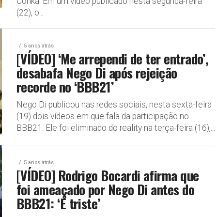
Conká. Em um vídeo publicado nesta segunda-feira
(22), o...
5 anos atrás
[VÍDEO] ‘Me arrependi de ter entrado’,
desabafa Nego Di após rejeição
recorde no ‘BBB21’
Nego Di publicou nas redes sociais, nesta sexta-feira
(19) dois vídeos em que fala da participação no
BBB21. Ele foi eliminado do reality na terça-feira (16),...
5 anos atrás
[VÍDEO] Rodrigo Bocardi afirma que
foi ameaçado por Nego Di antes do
BBB21: ‘É triste’