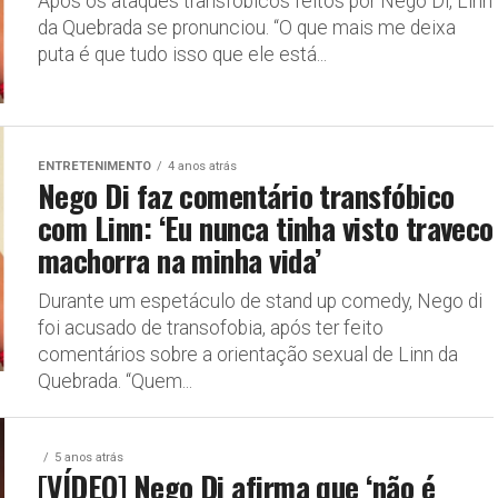
Após os ataques transfóbicos feitos por Nego Di, Linn
da Quebrada se pronunciou. “O que mais me deixa
puta é que tudo isso que ele está...
ENTRETENIMENTO
4 anos atrás
Nego Di faz comentário transfóbico
com Linn: ‘Eu nunca tinha visto traveco
machorra na minha vida’
Durante um espetáculo de stand up comedy, Nego di
foi acusado de transofobia, após ter feito
comentários sobre a orientação sexual de Linn da
Quebrada. “Quem...
5 anos atrás
[VÍDEO] Nego Di afirma que ‘não é