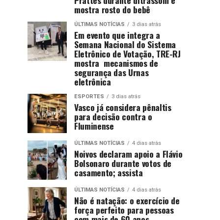
mostra rosto do bebê
ÚLTIMAS NOTÍCIAS
3 dias atrás
Em evento que integra a
Semana Nacional do Sistema
Eletrônico de Votação, TRE-RJ
mostra mecanismos de
segurança das Urnas
eletrônica
ESPORTES
3 dias atrás
Vasco já considera pênaltis
para decisão contra o
Fluminense
ÚLTIMAS NOTÍCIAS
4 dias atrás
Noivos declaram apoio a Flávio
Bolsonaro durante votos de
casamento; assista
ÚLTIMAS NOTÍCIAS
4 dias atrás
Não é natação: o exercício de
força perfeito para pessoas
com mais de 60 anos