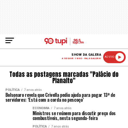
SHOW DA GALERA
AO VIVO
A SEGUIR: 18:00 - FALA GALERA!
Todas as postagens marcadas "Palácio do
Planalto"
POLÍTICA
7 anos atrás
Bolsonaro revela que Crivella pediu ajuda para pagar 13º de
servidores: ‘Está com a corda no pescoço’
ECONOMIA
7 anos atrás
Ministros se reúnem para discutir preço dos
combustíveis, nesta segunda-feira
POLÍTICA
7 anos atrás