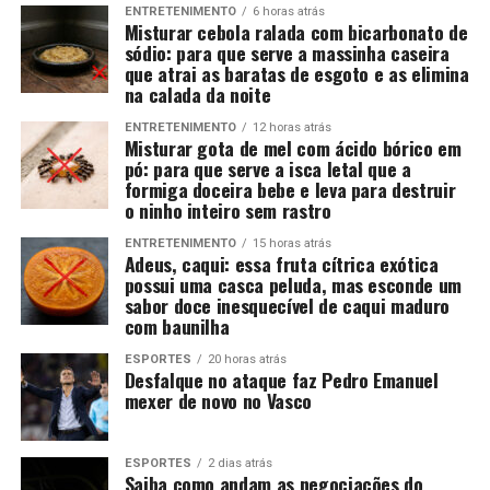
ENTRETENIMENTO
6 horas atrás
Misturar cebola ralada com bicarbonato de
sódio: para que serve a massinha caseira
que atrai as baratas de esgoto e as elimina
na calada da noite
ENTRETENIMENTO
12 horas atrás
Misturar gota de mel com ácido bórico em
pó: para que serve a isca letal que a
formiga doceira bebe e leva para destruir
o ninho inteiro sem rastro
ENTRETENIMENTO
15 horas atrás
Adeus, caqui: essa fruta cítrica exótica
possui uma casca peluda, mas esconde um
sabor doce inesquecível de caqui maduro
com baunilha
ESPORTES
20 horas atrás
Desfalque no ataque faz Pedro Emanuel
mexer de novo no Vasco
ESPORTES
2 dias atrás
Saiba como andam as negociações do