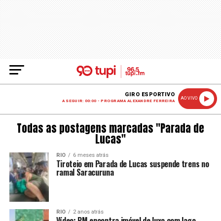
GIRO ESPORTIVO
AO VIVO
A SEGUIR: 00:00 - PROGRAMA ALEXANDRE FERREIRA
Todas as postagens marcadas "Parada de
Lucas"
RIO
6 meses atrás
Tiroteio em Parada de Lucas suspende trens no
ramal Saracuruna
RIO
2 anos atrás
Vídeo: PM encontra imóvel de luxo com lago