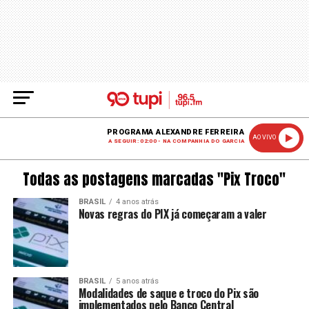
PROGRAMA ALEXANDRE FERREIRA
AO VIVO
A SEGUIR: 02:00 - NA COMPANHIA DO GARCIA
Todas as postagens marcadas "Pix Troco"
BRASIL
4 anos atrás
Novas regras do PIX já começaram a valer
BRASIL
5 anos atrás
Modalidades de saque e troco do Pix são
implementados pelo Banco Central