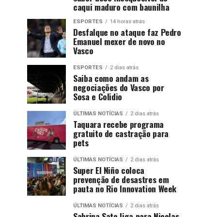
caqui maduro com baunilha
ESPORTES
14 horas atrás
Desfalque no ataque faz Pedro
Emanuel mexer de novo no
Vasco
ESPORTES
2 dias atrás
Saiba como andam as
negociações do Vasco por
Sosa e Colidio
ÚLTIMAS NOTÍCIAS
2 dias atrás
Taquara recebe programa
gratuito de castração para
pets
ÚLTIMAS NOTÍCIAS
2 dias atrás
Super El Niño coloca
prevenção de desastres em
pauta no Rio Innovation Week
ÚLTIMAS NOTÍCIAS
2 dias atrás
Sabrina Sato liga para Nicolas