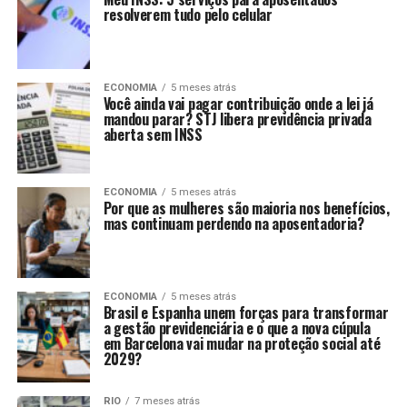
resolverem tudo pelo celular
ECONOMIA
5 meses atrás
Você ainda vai pagar contribuição onde a lei já
mandou parar? STJ libera previdência privada
aberta sem INSS
ECONOMIA
5 meses atrás
Por que as mulheres são maioria nos benefícios,
mas continuam perdendo na aposentadoria?
ECONOMIA
5 meses atrás
Brasil e Espanha unem forças para transformar
a gestão previdenciária e o que a nova cúpula
em Barcelona vai mudar na proteção social até
2029?
RIO
7 meses atrás