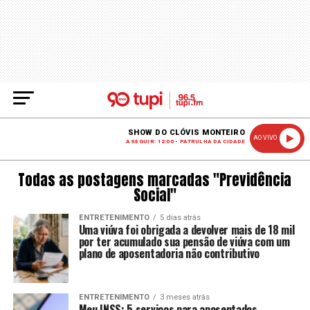
SHOW DO CLÓVIS MONTEIRO
AO VIVO
A SEGUIR: 12:00 - PATRULHA DA CIDADE
Todas as postagens marcadas "Previdência
Social"
ENTRETENIMENTO
5 dias atrás
Uma viúva foi obrigada a devolver mais de 18 mil
por ter acumulado sua pensão de viúva com um
plano de aposentadoria não contributivo
ENTRETENIMENTO
3 meses atrás
Meu INSS: 5 serviços para aposentados