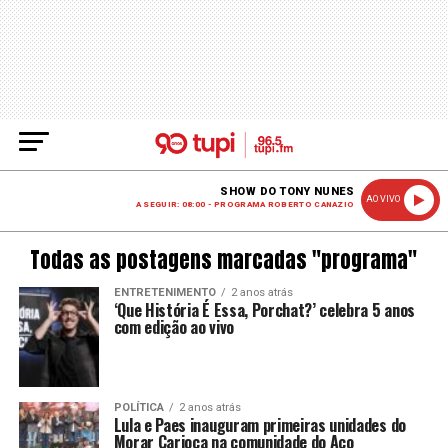
SHOW DO TONY NUNES
AO VIVO
A SEGUIR: 08:00 - PROGRAMA ROBERTO CANAZIO
Todas as postagens marcadas "programa"
ENTRETENIMENTO
2 anos atrás
‘Que História É Essa, Porchat?’ celebra 5 anos
com edição ao vivo
POLÍTICA
2 anos atrás
Lula e Paes inauguram primeiras unidades do
Morar Carioca na comunidade do Aço