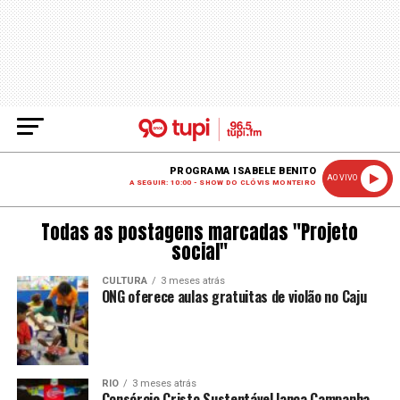
PROGRAMA ISABELE BENITO
AO VIVO
A SEGUIR: 10:00 - SHOW DO CLÓVIS MONTEIRO
Todas as postagens marcadas "Projeto
social"
CULTURA
3 meses atrás
ONG oferece aulas gratuitas de violão no Caju
RIO
3 meses atrás
Consórcio Cristo Sustentável lança Campanha