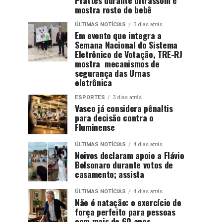
mostra rosto do bebê
ÚLTIMAS NOTÍCIAS
3 dias atrás
Em evento que integra a
Semana Nacional do Sistema
Eletrônico de Votação, TRE-RJ
mostra mecanismos de
segurança das Urnas
eletrônica
ESPORTES
3 dias atrás
Vasco já considera pênaltis
para decisão contra o
Fluminense
ÚLTIMAS NOTÍCIAS
4 dias atrás
Noivos declaram apoio a Flávio
Bolsonaro durante votos de
casamento; assista
ÚLTIMAS NOTÍCIAS
4 dias atrás
Não é natação: o exercício de
força perfeito para pessoas
com mais de 60 anos