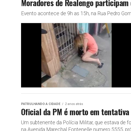
Moradores de Realengo participam d
Evento acontece de 9h as 15h, na Rua Pedro Gom
PATRULHANDO A CIDADE
2 anos atrás
Oficial da PM é morto em tentativa
Um subtenente da Polícia Militar, que estava de fol
na Avenida Marechal Fontenelle numero 5555, pró