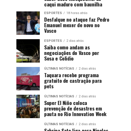
caqui maduro com baunilha
ESPORTES
18 horas atrás
Desfalque no ataque faz Pedro
Emanuel mexer de novo no
Vasco
ESPORTES
2 dias atrás
Saiba como andam as
negociações do Vasco por
Sosa e Colidio
ÚLTIMAS NOTÍCIAS
2 dias atrás
Taquara recebe programa
gratuito de castração para
pets
ÚLTIMAS NOTÍCIAS
2 dias atrás
Super El Niño coloca
prevenção de desastres em
pauta no Rio Innovation Week
ÚLTIMAS NOTÍCIAS
2 dias atrás
Sabrina Sato liga para Nicolas