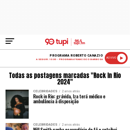
PROGRAMA ROBERTO CANAZIO
AO VIVO
A SEGUIR: 10:00 - PROGRAMA FRANCISCO BARBOSA
Todas as postagens marcadas "Rock In Rio
2024"
CELEBRIDADES
2 anos atrás
Rock in Rio: grávida, Iza terá médico e
ambulância à disposição
CELEBRIDADES
2 anos atrás
Will Smith ganha escapulário de fã e retribui