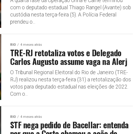
A quarta fase da Operação Unha e Carne terminou
com o deputado estadual Thiago Rangel (Avante) sob
custódia nesta terça-feira (5). A Polícia Federal
prendeu o...
RIO
4 meses atrás
TRE-RJ retotaliza votos e Delegado
Carlos Augusto assume vaga na Alerj
O Tribunal Regional Eleitoral do Rio de Janeiro (TRE-
RJ) realizou nesta terça-feira (31) a retotalização dos
votos para deputado estadual nas eleições de 2022.
Com o...
RIO
4 meses atrás
STF nega pedido de Bacellar: entenda
por que a Corte chamou a ação de