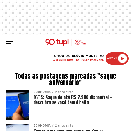
SHOW DO CLÓVIS MONTEIRO
AO VIVO
A SEGUIR: 12:00 - PATRULHA DA CIDADE
Todas as postagens marcadas "saque
aniversário"
ECONOMIA
2 anos atrás
FGTS: Saque de até R$ 2.900 disponível –
descubra se você tem direito
ECONOMIA
2 anos atrás
Governo anuncia mudanças no Saque-