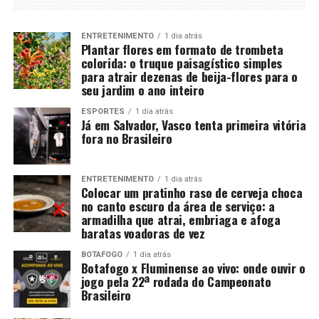
ENTRETENIMENTO
1 dia atrás
Plantar flores em formato de trombeta
colorida: o truque paisagístico simples
para atrair dezenas de beija-flores para o
seu jardim o ano inteiro
ESPORTES
1 dia atrás
Já em Salvador, Vasco tenta primeira vitória
fora no Brasileiro
ENTRETENIMENTO
1 dia atrás
Colocar um pratinho raso de cerveja choca
no canto escuro da área de serviço: a
armadilha que atrai, embriaga e afoga
baratas voadoras de vez
BOTAFOGO
1 dia atrás
Botafogo x Fluminense ao vivo: onde ouvir o
jogo pela 22ª rodada do Campeonato
Brasileiro