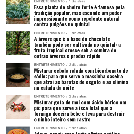
ENTRETENIMENTO
1 dia atrás
Essa planta de cheiro forte é famosa pela
tradição popular, mas esconde um poder
impressionante como repelente natural
contra pulgões no quintal
ENTRETENIMENTO
1 dia atrás
A árvore que é a base do chocolate
também pode ser cultivada no quintal: a
fruta tropical cresce sob a sombra de
outras árvores e produz rápido
ENTRETENIMENTO
2 dias atrás
Misturar cebola ralada com bicarbonato de
sódio: para que serve a massinha caseira
que atrai as baratas de esgoto e as elimina
na calada da noite
ENTRETENIMENTO
2 dias atrás
Misturar gota de mel com ácido bórico em
pó: para que serve a isca letal que a
formiga doceira bebe e leva para destruir
o ninho inteiro sem rastro
ENTRETENIMENTO
2 dias atrás
Adeus, caqui: essa fruta cítrica exótica