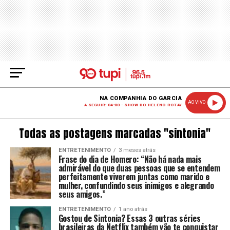
NA COMPANHIA DO GARCIA
AO VIVO
A SEGUIR: 04:00 - SHOW DO HELENO ROTAY
Todas as postagens marcadas "sintonia"
ENTRETENIMENTO
3 meses atrás
Frase do dia de Homero: “Não há nada mais
admirável do que duas pessoas que se entendem
perfeitamente viverem juntas como marido e
mulher, confundindo seus inimigos e alegrando
seus amigos.”
ENTRETENIMENTO
1 ano atrás
Gostou de Sintonia? Essas 3 outras séries
brasileiras da Netflix também vão te conquistar