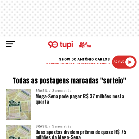
SHOW DO ANTÔNIO CARLOS
AO VIVO
A SEGUIR: 08:00 - PROGRAMA ISABELE BENITO
Todas as postagens marcadas "sorteio"
BRASIL
3 anos atrás
Mega-Sena pode pagar R$ 37 milhões nesta
quarta
BRASIL
3 anos atrás
Duas apostas dividem prêmio de quase R$ 75
milhões da Mega-Sena