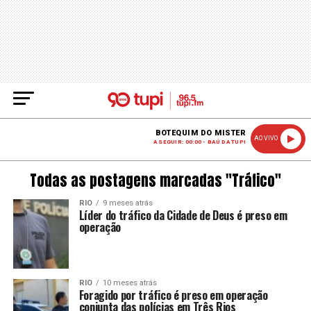
BOTEQUIM DO MISTER
AO VIVO
A SEGUIR: 00:00 - BAÚ DA TUPI
Todas as postagens marcadas "Tráfico"
RIO
9 meses atrás
Líder do tráfico da Cidade de Deus é preso em
operação
RIO
10 meses atrás
Foragido por tráfico é preso em operação
conjunta das polícias em Três Rios