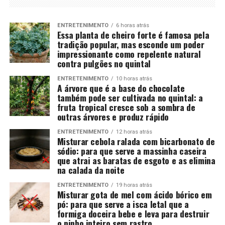
ENTRETENIMENTO
6 horas atrás
Essa planta de cheiro forte é famosa pela
tradição popular, mas esconde um poder
impressionante como repelente natural
contra pulgões no quintal
ENTRETENIMENTO
10 horas atrás
A árvore que é a base do chocolate
também pode ser cultivada no quintal: a
fruta tropical cresce sob a sombra de
outras árvores e produz rápido
ENTRETENIMENTO
12 horas atrás
Misturar cebola ralada com bicarbonato de
sódio: para que serve a massinha caseira
que atrai as baratas de esgoto e as elimina
na calada da noite
ENTRETENIMENTO
19 horas atrás
Misturar gota de mel com ácido bórico em
pó: para que serve a isca letal que a
formiga doceira bebe e leva para destruir
o ninho inteiro sem rastro